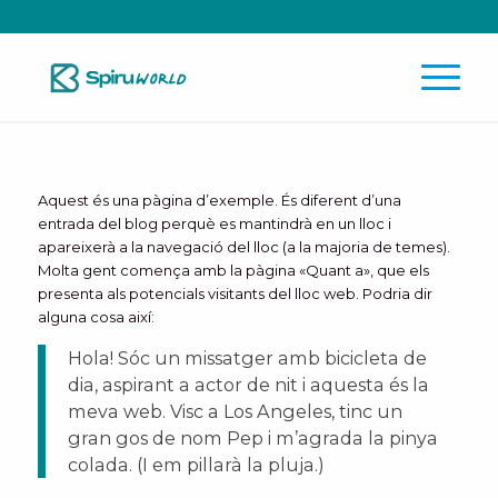
Aquest és una pàgina d’exemple. És diferent d’una
entrada del blog perquè es mantindrà en un lloc i
apareixerà a la navegació del lloc (a la majoria de temes).
Molta gent comença amb la pàgina «Quant a», que els
presenta als potencials visitants del lloc web. Podria dir
alguna cosa així:
Hola! Sóc un missatger amb bicicleta de
dia, aspirant a actor de nit i aquesta és la
meva web. Visc a Los Angeles, tinc un
gran gos de nom Pep i m’agrada la pinya
colada. (I em pillarà la pluja.)