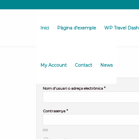
Inici
Pàgina d’exemple
WP Travel Dash
Inicia una sessió
My Account
Contact
News
*
Nom d'usuari o adreça electrònica
*
Contrasenya