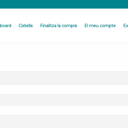
board
Cistella
Finalitza la compra
El meu compte
Ex