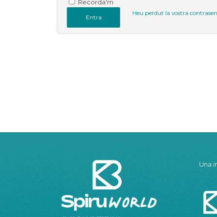
Recorda'm
Heu perdut la vostra contrase
Entra
Una i