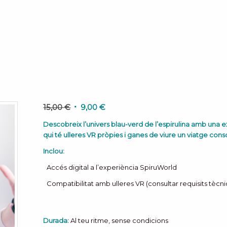
El
El
15,00
€
9,00
€
preu
preu
Descobreix l’univers blau-verd de l’espirulina amb una ex
original
actual
qui té ulleres VR pròpies i ganes de viure un viatge cons
era:
és:
Inclou:
15,00 €.
9,00 €.
Accés digital a l’experiència SpiruWorld
Compatibilitat amb ulleres VR (consultar requisits tècni
Durada:
Al teu ritme, sense condicions