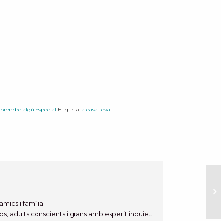
oprendre algú especial
Etiqueta:
a casa teva
amics i família
sos, adults conscients i grans amb esperit inquiet.