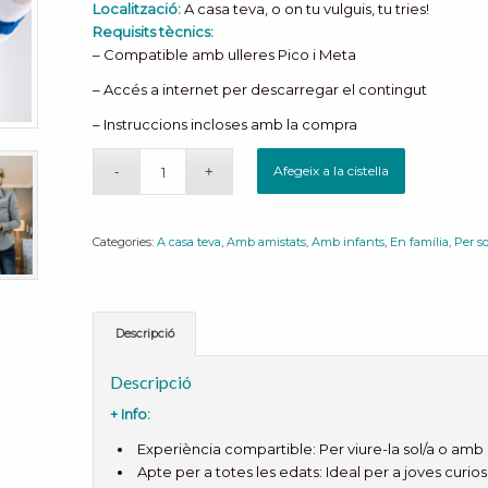
Localització:
A casa teva, o on tu vulguis, tu tries!
Requisits tècnics:
– Compatible amb ulleres Pico i Meta
– Accés a internet per descarregar el contingut
– Instruccions incloses amb la compra
Afegeix a la cistella
Categories:
A casa teva
,
Amb amistats
,
Amb infants
,
En família
,
Per s
Descripció
Descripció
+ Info:
Experiència compartible: Per viure-la sol/a o amb 
Apte per a totes les edats: Ideal per a joves curio