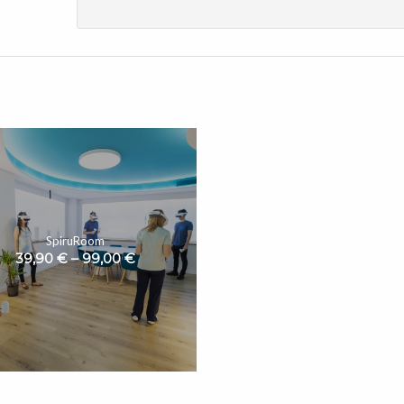
SpiruRoom
39,90
€
–
99,00
€